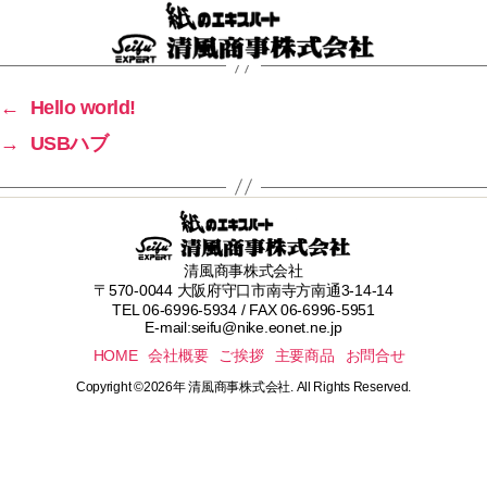
清
風
←
Hello world!
商
→
USBハブ
事
株
式
会
社
清風商事株式会社
〒570-0044 大阪府守口市南寺方南通3-14-14
TEL 06-6996-5934 / FAX 06-6996-5951
E-mail:seifu@nike.eonet.ne.jp
HOME
会社概要
ご挨拶
主要商品
お問合せ
Copyright ©2026年 清風商事株式会社. All Rights Reserved.